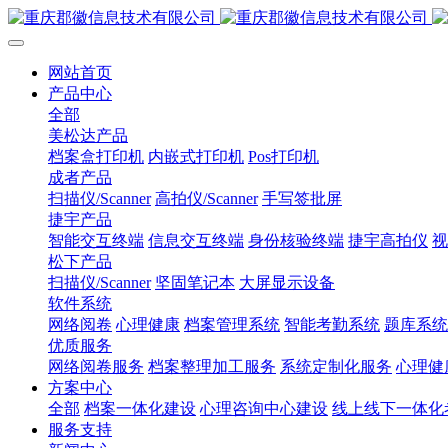
网站首页
产品中心
全部
美松达产品
档案盒打印机
内嵌式打印机
Pos打印机
成者产品
扫描仪/Scanner
高拍仪/Scanner
手写签批屏
捷宇产品
智能交互终端
信息交互终端
身份核验终端
捷宇高拍仪
视
松下产品
扫描仪/Scanner
坚固笔记本
大屏显示设备
软件系统
网络阅卷
心理健康
档案管理系统
智能考勤系统
题库系统
优质服务
网络阅卷服务
档案整理加工服务
系统定制化服务
心理健
方案中心
全部
档案一体化建设
心理咨询中心建设
线上线下一体化
服务支持