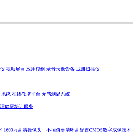
仪
视频展台
应用模组
录音录像设备
成册扫描仪
库系统
在线教培平台
无感测温系统
理健康培训服务
术
1600万高清摄像头，不插值更清晰高配置CMOS数字成像技术