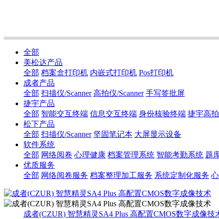
努力为您创造全新价值 合作双赢，团队青春活力和积极向上，用心提供服务
全部
美松达产品
全部
档案盒打印机
内嵌式打印机
Pos打印机
成者产品
全部
扫描仪/Scanner
高拍仪/Scanner
手写签批屏
捷宇产品
全部
智能交互终端
信息交互终端
身份核验终端
捷宇高拍
松下产品
全部
扫描仪/Scanner
坚固笔记本
大屏显示设备
软件系统
全部
网络阅卷
心理健康
档案管理系统
智能考勤系统
题
优质服务
全部
网络阅卷服务
档案整理加工服务
系统定制化服务
心
成者(CZUR) 智慧精灵SA4 Plus 高配置CMOS数字成像技