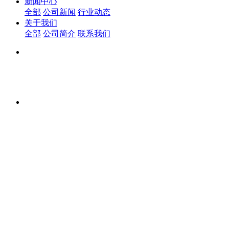
新闻中心
全部
公司新闻
行业动态
关于我们
全部
公司简介
联系我们
诚信、高效、
诚信、高效、团结、创新
诚信、高效、团结、创新
努力为您创造全新价值 合作双赢，团队青春活力和积极