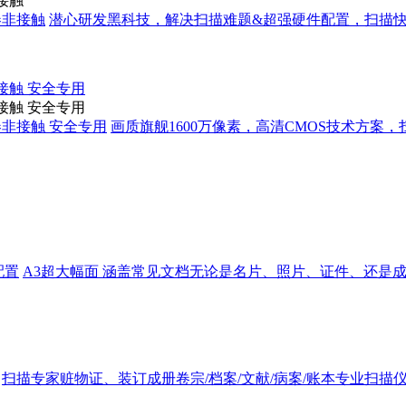
卷非接触
潜心研发黑科技，解决扫描难题&超强硬件配置，扫描快
拆卷非接触 安全专用
画质旗舰1600万像素，高清CMOS技术方
配置
A3超大幅面 涵盖常见文档无论是名片、照片、证件、还是
扫描专家赃物证、装订成册卷宗/档案/文献/病案/账本专业扫