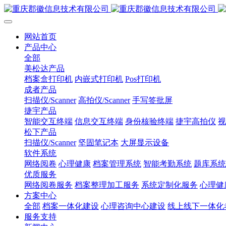
网站首页
产品中心
全部
美松达产品
档案盒打印机
内嵌式打印机
Pos打印机
成者产品
扫描仪/Scanner
高拍仪/Scanner
手写签批屏
捷宇产品
智能交互终端
信息交互终端
身份核验终端
捷宇高拍仪
视
松下产品
扫描仪/Scanner
坚固笔记本
大屏显示设备
软件系统
网络阅卷
心理健康
档案管理系统
智能考勤系统
题库系统
优质服务
网络阅卷服务
档案整理加工服务
系统定制化服务
心理健
方案中心
全部
档案一体化建设
心理咨询中心建设
线上线下一体化
服务支持