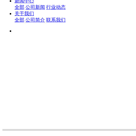
新闻中心
全部
公司新闻
行业动态
关于我们
全部
公司简介
联系我们
客户第一 诚信
客户第一 诚信至上
客户第一 诚信至上
致力于用增强现实技术 改变人类探索和理解世界
致力于用增强现实技术 改变人类探索和理解世界