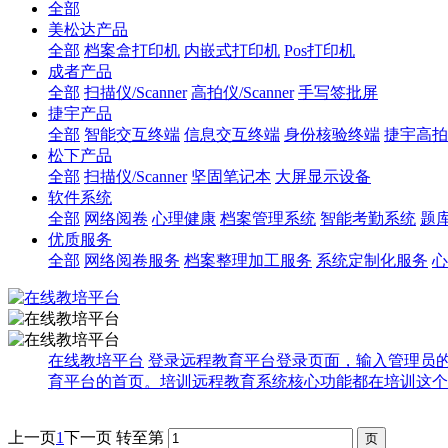
全部
美松达产品
全部
档案盒打印机
内嵌式打印机
Pos打印机
成者产品
全部
扫描仪/Scanner
高拍仪/Scanner
手写签批屏
捷宇产品
全部
智能交互终端
信息交互终端
身份核验终端
捷宇高拍
松下产品
全部
扫描仪/Scanner
坚固笔记本
大屏显示设备
软件系统
全部
网络阅卷
心理健康
档案管理系统
智能考勤系统
题
优质服务
全部
网络阅卷服务
档案整理加工服务
系统定制化服务
心
在线教培平台
登录远程教育平台登录页面，输入管理员
育平台的首页。培训远程教育系统核心功能都在培训这个
上一页
1
下一页
转至第