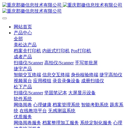
网站首页
产品中心
全部
美松达产品
档案盒打印机
内嵌式打印机
Pos打印机
成者产品
扫描仪/Scanner
高拍仪/Scanner
手写签批屏
捷宇产品
智能交互终端
信息交互终端
身份核验终端
捷宇高拍仪
视频展台
应用模组
录音录像设备
成册扫描仪
松下产品
扫描仪/Scanner
坚固笔记本
大屏显示设备
软件系统
网络阅卷
心理健康
档案管理系统
智能考勤系统
题库系
统
在线教培平台
无感测温系统
优质服务
网络阅卷服务
档案整理加工服务
系统定制化服务
心理