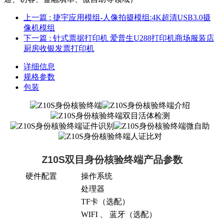
上一篇
: 捷宇应用模组-人像拍摄模组:4K超清USB3.0摄
像机模组
下一篇
: 针式票据打印机 爱普生U288打印机商场服装店
厨房收银发票打印机
详细信息
规格参数
包装
Z10S双目身份核验终端产品参数
硬件配置
操作系统
处理器
TF卡（
选配
）
WIFI 、 蓝牙
（
选配
）