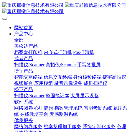
网站首页
产品中心
全部
美松达产品
档案盒打印机
内嵌式打印机
Pos打印机
成者产品
扫描仪/Scanner
高拍仪/Scanner
手写签批屏
捷宇产品
智能交互终端
信息交互终端
身份核验终端
捷宇高拍仪
视频展台
应用模组
录音录像设备
成册扫描仪
松下产品
扫描仪/Scanner
坚固笔记本
大屏显示设备
软件系统
网络阅卷
心理健康
档案管理系统
智能考勤系统
题库系
统
在线教培平台
无感测温系统
优质服务
网络阅卷服务
档案整理加工服务
系统定制化服务
心理