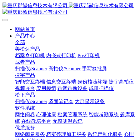
网站首页
产品中心
全部
美松达产品
档案盒打印机
内嵌式打印机
Pos打印机
成者产品
扫描仪/Scanner
高拍仪/Scanner
手写签批屏
捷宇产品
智能交互终端
信息交互终端
身份核验终端
捷宇高拍仪
视频展台
应用模组
录音录像设备
成册扫描仪
松下产品
扫描仪/Scanner
坚固笔记本
大屏显示设备
软件系统
网络阅卷
心理健康
档案管理系统
智能考勤系统
题库系
统
在线教培平台
无感测温系统
优质服务
网络阅卷服务
档案整理加工服务
系统定制化服务
心理