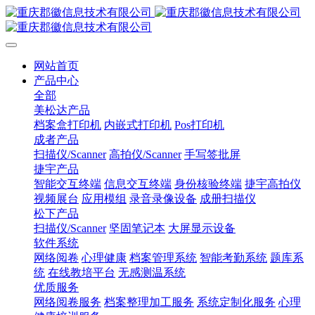
网站首页
产品中心
全部
美松达产品
档案盒打印机
内嵌式打印机
Pos打印机
成者产品
扫描仪/Scanner
高拍仪/Scanner
手写签批屏
捷宇产品
智能交互终端
信息交互终端
身份核验终端
捷宇高拍仪
视频展台
应用模组
录音录像设备
成册扫描仪
松下产品
扫描仪/Scanner
坚固笔记本
大屏显示设备
软件系统
网络阅卷
心理健康
档案管理系统
智能考勤系统
题库系
统
在线教培平台
无感测温系统
优质服务
网络阅卷服务
档案整理加工服务
系统定制化服务
心理