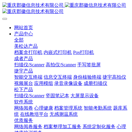
网站首页
产品中心
全部
美松达产品
档案盒打印机
内嵌式打印机
Pos打印机
成者产品
扫描仪/Scanner
高拍仪/Scanner
手写签批屏
捷宇产品
智能交互终端
信息交互终端
身份核验终端
捷宇高拍仪
视频展台
应用模组
录音录像设备
成册扫描仪
松下产品
扫描仪/Scanner
坚固笔记本
大屏显示设备
软件系统
网络阅卷
心理健康
档案管理系统
智能考勤系统
题库系
统
在线教培平台
无感测温系统
优质服务
网络阅卷服务
档案整理加工服务
系统定制化服务
心理