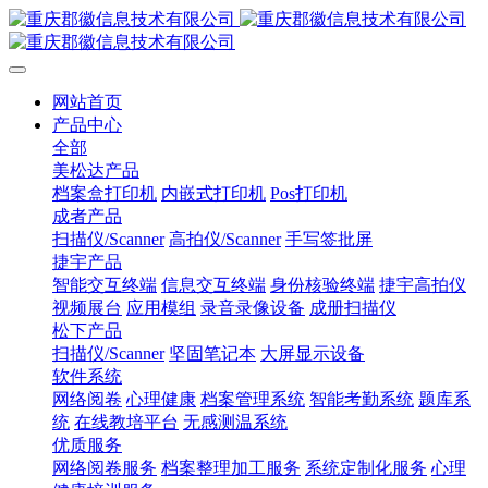
网站首页
产品中心
全部
美松达产品
档案盒打印机
内嵌式打印机
Pos打印机
成者产品
扫描仪/Scanner
高拍仪/Scanner
手写签批屏
捷宇产品
智能交互终端
信息交互终端
身份核验终端
捷宇高拍仪
视频展台
应用模组
录音录像设备
成册扫描仪
松下产品
扫描仪/Scanner
坚固笔记本
大屏显示设备
软件系统
网络阅卷
心理健康
档案管理系统
智能考勤系统
题库系
统
在线教培平台
无感测温系统
优质服务
网络阅卷服务
档案整理加工服务
系统定制化服务
心理