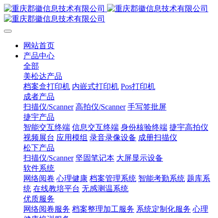
网站首页
产品中心
全部
美松达产品
档案盒打印机
内嵌式打印机
Pos打印机
成者产品
扫描仪/Scanner
高拍仪/Scanner
手写签批屏
捷宇产品
智能交互终端
信息交互终端
身份核验终端
捷宇高拍仪
视频展台
应用模组
录音录像设备
成册扫描仪
松下产品
扫描仪/Scanner
坚固笔记本
大屏显示设备
软件系统
网络阅卷
心理健康
档案管理系统
智能考勤系统
题库系
统
在线教培平台
无感测温系统
优质服务
网络阅卷服务
档案整理加工服务
系统定制化服务
心理